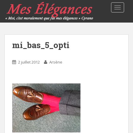
TOGGLE
mi_bas_5_opti
2 juillet 2012
Arsène