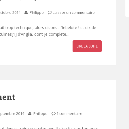
octobre 2014
Philippe
Laisser un commentaire
it trop technique, alors disons : Rebelote ! et dix de
ulines[1] d’Anglia, dont je complète…
LIRE LA SUITE
ment
eptembre 2014
Philippe
1 commentaire
 depuis trois ou quatre ans. Il n’en fut pas toujours