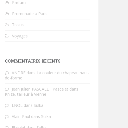
Parfum
Promenade à Paris
Tissus
Voyages
COMMENTAIRES RÉCENTS
ANDRE
dans
La couleur du chapeau haut-
de-forme
Jean Julien PASCALET Pascalet
dans
Knize, tailleur à Vienne
LNOL
dans
Sulka
Alain-Paul
dans
Sulka
Flajolet
dans
Sulka