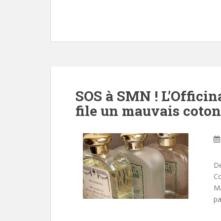
SOS à SMN ! L’Officin
file un mauvais coto
De
Co
Ma
pa