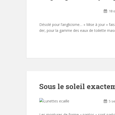
18 
Désolé pour l’anglicisme… « Mise à jour » faisa
der, pour la gamme des eaux de toilette masc
Sous le soleil exacte
5 s
Les montures de forme « pantos » sont partout