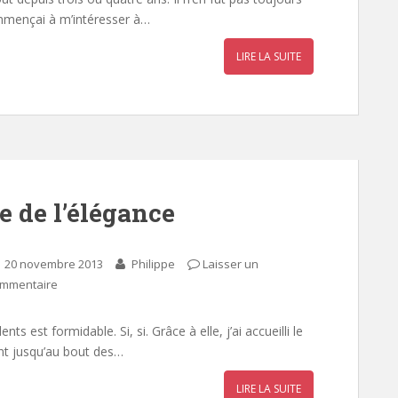
ommençai à m’intéresser à…
LIRE LA SUITE
 de l’élégance
20 novembre 2013
Philippe
Laisser un
mmentaire
 est formidable. Si, si. Grâce à elle, j’ai accueilli le
ant jusqu’au bout des…
LIRE LA SUITE