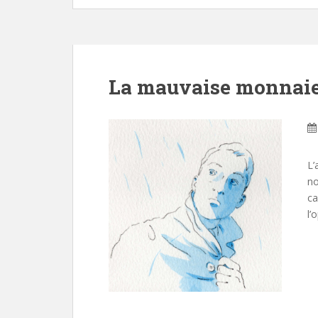
La mauvaise monnaie
L’
no
ca
l’