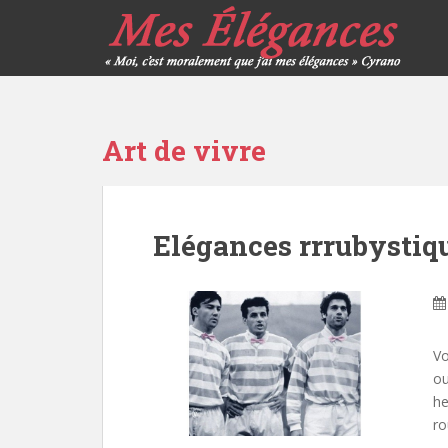
Art de vivre
Elégances rrrubystiq
Vo
ou
he
ro