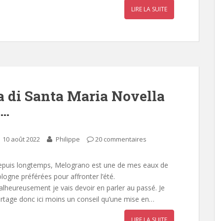
LIRE LA SUITE
a di Santa Maria Novella
n…
10 août 2022
Philippe
20 commentaires
puis longtemps, Melograno est une de mes eaux de
logne préférées pour affronter l’été.
lheureusement je vais devoir en parler au passé. Je
rtage donc ici moins un conseil qu’une mise en…
LIRE LA SUITE