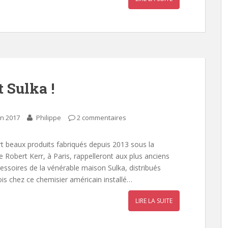
 Sulka !
in 2017
Philippe
2 commentaires
rt beaux produits fabriqués depuis 2013 sous la
 Robert Kerr, à Paris, rappelleront aux plus anciens
cessoires de la vénérable maison Sulka, distribués
ois chez ce chemisier américain installé…
LIRE LA SUITE