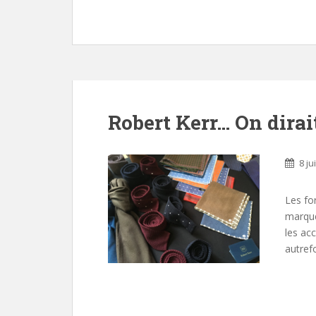
Robert Kerr… On dirait
8 ju
Les fo
marque
les ac
autref