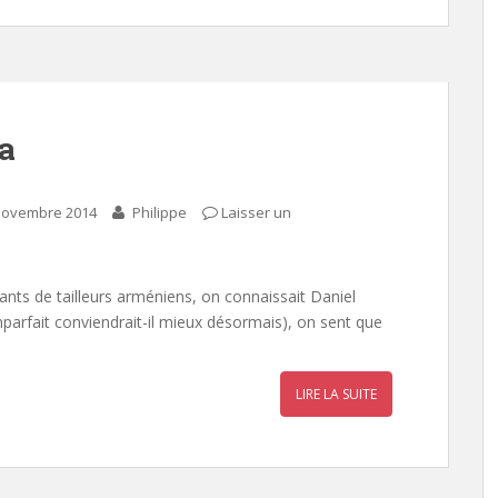
a
novembre 2014
Philippe
Laisser un
fants de tailleurs arméniens, on connaissait Daniel
’imparfait conviendrait-il mieux désormais), on sent que
LIRE LA SUITE