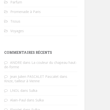
Parfum
Promenade à Paris
Tissus
Voyages
COMMENTAIRES RÉCENTS
ANDRE
dans
La couleur du chapeau haut-
de-forme
Jean Julien PASCALET Pascalet
dans
Knize, tailleur à Vienne
LNOL
dans
Sulka
Alain-Paul
dans
Sulka
Flajolet
dans
Sulka