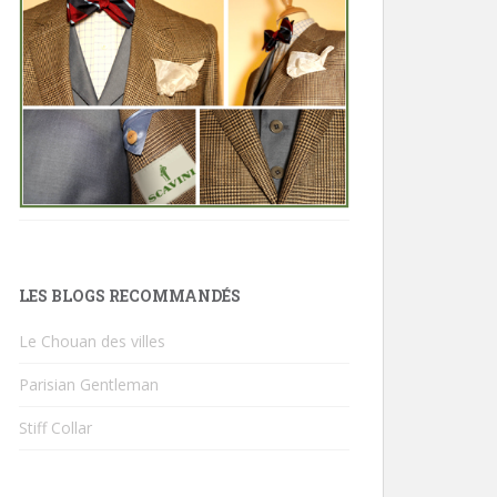
LES BLOGS RECOMMANDÉS
Le Chouan des villes
Parisian Gentleman
Stiff Collar