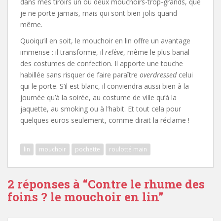
dans mes tiroirs un ou deux mouchoirs-trop-grands, que
je ne porte jamais, mais qui sont bien jolis quand
même.
Quoiqu’il en soit, le mouchoir en lin offre un avantage
immense : il transforme, il
relève
, même le plus banal
des costumes de confection. Il apporte une touche
habillée sans risquer de faire paraître
overdressed
celui
qui le porte. S’il est blanc, il conviendra aussi bien à la
journée qu’à la soirée, au costume de ville qu’à la
jaquette, au smoking ou à l’habit. Et tout cela pour
quelques euros seulement, comme dirait la réclame !
lin
mouchoir
pochette
roulotté main
2 réponses à “
Contre le rhume des
foins ? le mouchoir en lin
”