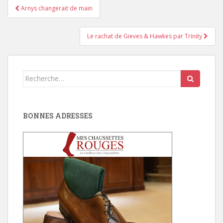
Pagination
Arnys changerait de main
d'article
Le rachat de Gieves & Hawkes par Trinity
Search
for:
BONNES ADRESSES