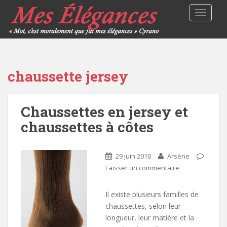
TOGGLE
chaussette jersey
Chaussettes en jersey et
chaussettes à côtes
29 juin 2010
Arsène
Laisser un commentaire
Il existe plusieurs familles de
chaussettes, selon leur
longueur, leur matière et la