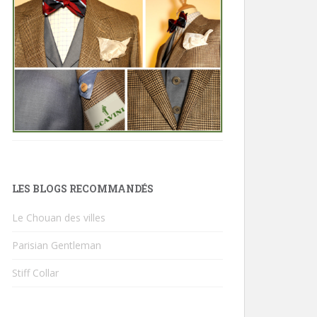
LES BLOGS RECOMMANDÉS
Le Chouan des villes
Parisian Gentleman
Stiff Collar