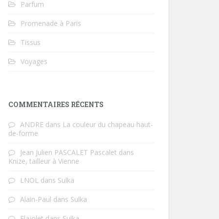
Parfum
Promenade à Paris
Tissus
Voyages
COMMENTAIRES RÉCENTS
ANDRE
dans
La couleur du chapeau haut-
de-forme
Jean Julien PASCALET Pascalet
dans
Knize, tailleur à Vienne
LNOL
dans
Sulka
Alain-Paul
dans
Sulka
Flajolet
dans
Sulka