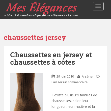
TOGGLE
chaussettes jersey
Chaussettes en jersey et
chaussettes à côtes
29 juin 2010
Arsène
Laisser un commentaire
Il existe plusieurs familles de
chaussettes, selon leur
longueur, leur matière et la