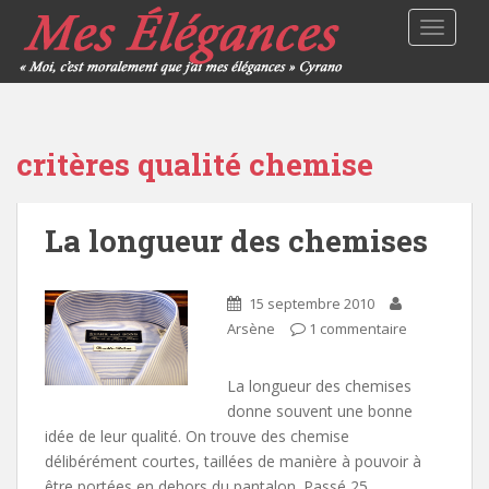
TOGGLE
critères qualité chemise
La longueur des chemises
15 septembre 2010
Arsène
1 commentaire
La longueur des chemises
donne souvent une bonne
idée de leur qualité. On trouve des chemise
délibérément courtes, taillées de manière à pouvoir à
être portées en dehors du pantalon. Passé 25…