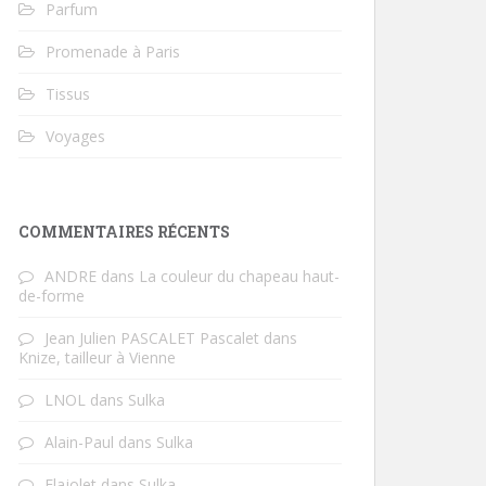
Parfum
Promenade à Paris
Tissus
Voyages
COMMENTAIRES RÉCENTS
ANDRE
dans
La couleur du chapeau haut-
de-forme
Jean Julien PASCALET Pascalet
dans
Knize, tailleur à Vienne
LNOL
dans
Sulka
Alain-Paul
dans
Sulka
Flajolet
dans
Sulka