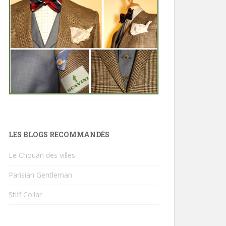
LES BLOGS RECOMMANDÉS
Le Chouan des villes
Parisian Gentleman
Stiff Collar