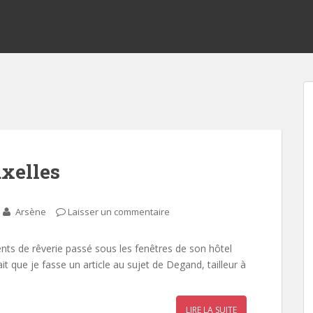
uxelles
Arsène
Laisser un commentaire
ts de rêverie passé sous les fenêtres de son hôtel
allait que je fasse un article au sujet de Degand, tailleur à
…
LIRE LA SUITE