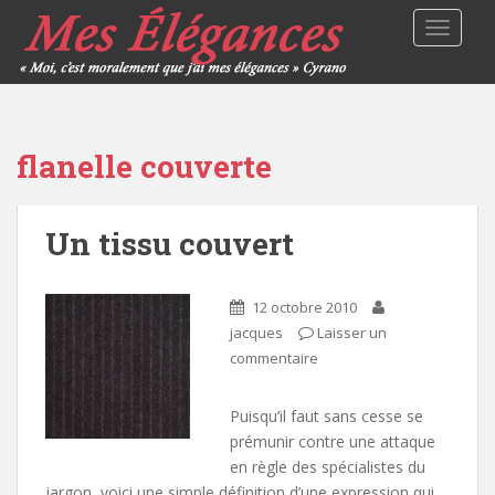
TOGGLE
flanelle couverte
Un tissu couvert
12 octobre 2010
jacques
Laisser un
commentaire
Puisqu’il faut sans cesse se
prémunir contre une attaque
en règle des spécialistes du
jargon, voici une simple définition d’une expression qui