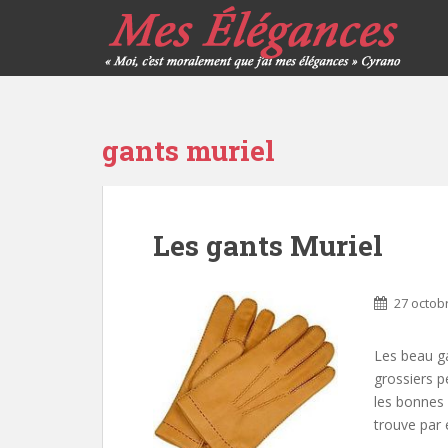
gants muriel
Les gants Muriel
27 octob
Les beau g
grossiers p
les bonnes
trouve par