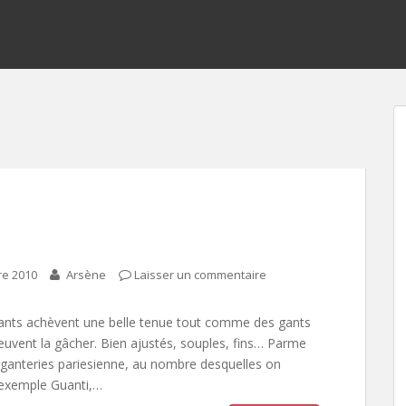
re 2010
Arsène
Laisser un commentaire
ants achèvent une belle tenue tout comme des gants
euvent la gâcher. Bien ajustés, souples, fins… Parme
 ganteries pariesienne, au nombre desquelles on
 exemple Guanti,…