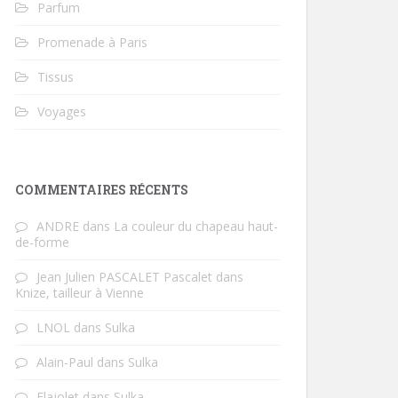
Parfum
Promenade à Paris
Tissus
Voyages
COMMENTAIRES RÉCENTS
ANDRE
dans
La couleur du chapeau haut-
de-forme
Jean Julien PASCALET Pascalet
dans
Knize, tailleur à Vienne
LNOL
dans
Sulka
Alain-Paul
dans
Sulka
Flajolet
dans
Sulka