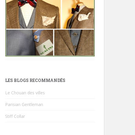
LES BLOGS RECOMMANDÉS
Le Chouan des villes
Parisian Gentleman
Stiff Collar