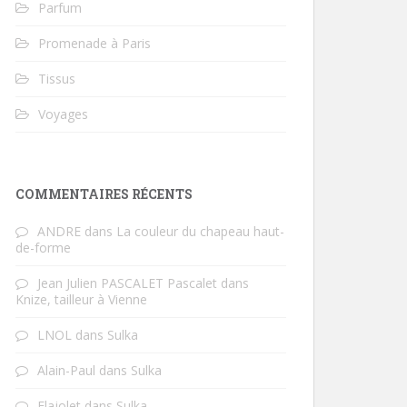
Parfum
Promenade à Paris
Tissus
Voyages
COMMENTAIRES RÉCENTS
ANDRE
dans
La couleur du chapeau haut-
de-forme
Jean Julien PASCALET Pascalet
dans
Knize, tailleur à Vienne
LNOL
dans
Sulka
Alain-Paul
dans
Sulka
Flajolet
dans
Sulka