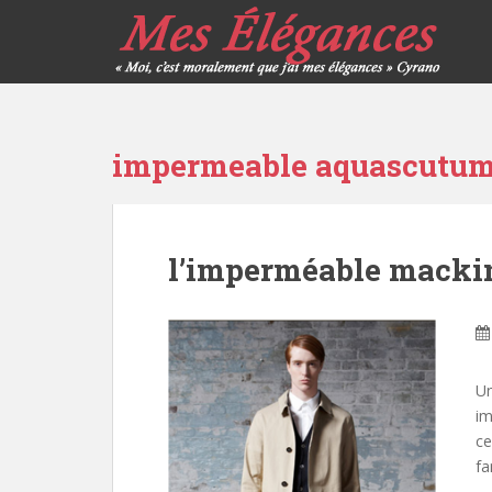
impermeable aquascutu
l’imperméable macki
Un
im
ce
fa