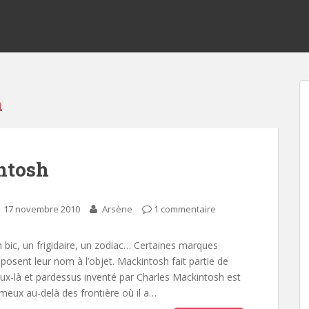
m
ntosh
17 novembre 2010
Arsène
1 commentaire
 bic, un frigidaire, un zodiac… Certaines marques
posent leur nom à l’objet. Mackintosh fait partie de
ux-là et pardessus inventé par Charles Mackintosh est
meux au-delà des frontière où il a…