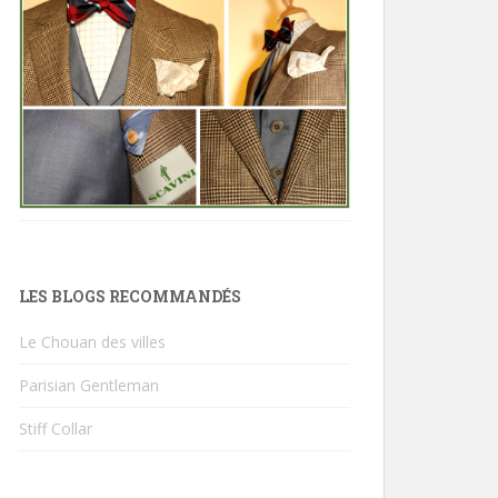
LES BLOGS RECOMMANDÉS
Le Chouan des villes
Parisian Gentleman
Stiff Collar