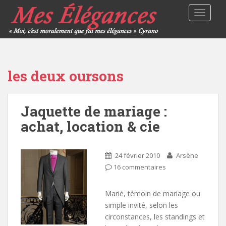
TOGGLE
les deux oursons
Jaquette de mariage :
achat, location & cie
24 février 2010
Arsène
16 commentaires
Marié, témoin de mariage ou
simple invité, selon les
circonstances, les standings et