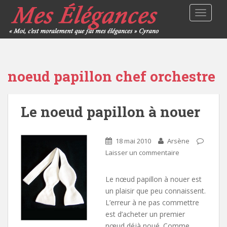
TOGGLE
noeud papillon chef orchestre
Le noeud papillon à nouer
18 mai 2010
Arsène
Laisser un commentaire
Le nœud papillon à nouer est
un plaisir que peu connaissent.
L’erreur à ne pas commettre
est d’acheter un premier
nœud déjà noué. Comme