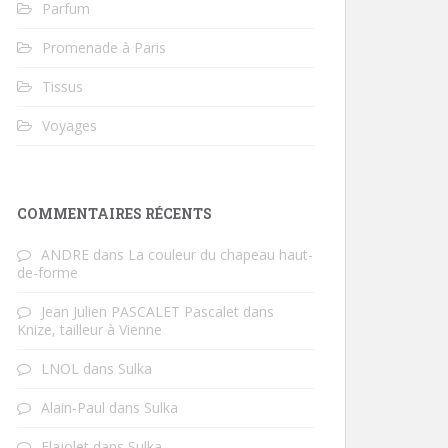
Parfum
Promenade à Paris
Tissus
Voyages
COMMENTAIRES RÉCENTS
ANDRE
dans
La couleur du chapeau haut-
de-forme
Jean Julien PASCALET Pascalet
dans
Knize, tailleur à Vienne
LNOL
dans
Sulka
Alain-Paul
dans
Sulka
Flajolet
dans
Sulka