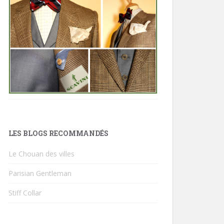
LES BLOGS RECOMMANDÉS
Le Chouan des villes
Parisian Gentleman
Stiff Collar