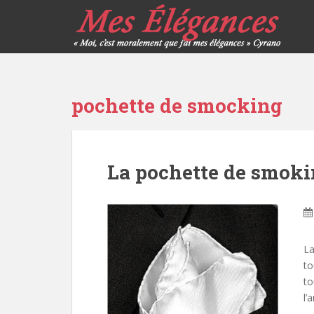
pochette de smocking
La pochette de smok
La
to
to
l’