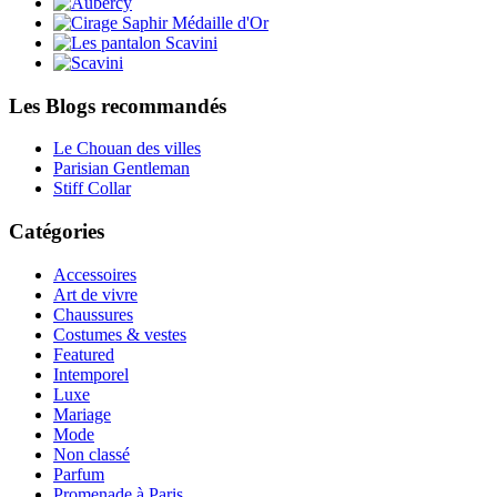
Les Blogs recommandés
Le Chouan des villes
Parisian Gentleman
Stiff Collar
Catégories
Accessoires
Art de vivre
Chaussures
Costumes & vestes
Featured
Intemporel
Luxe
Mariage
Mode
Non classé
Parfum
Promenade à Paris