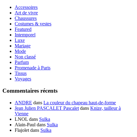
Accessoires
Art de vivre
Chaussures
Costumes & vestes
Featured
Intemporel
Luxe
Mariage
Mode
Non classé
Parfum
Promenade à Paris
Tissus
Voyages
Commentaires récents
ANDRE
dans
La couleur du chapeau haut-de-forme
Jean Julien PASCALET Pascalet
dans
Knize, tailleur à
Vienne
LNOL
dans
Sulka
Alain-Paul
dans
Sulka
Flajolet
dans
Sulka