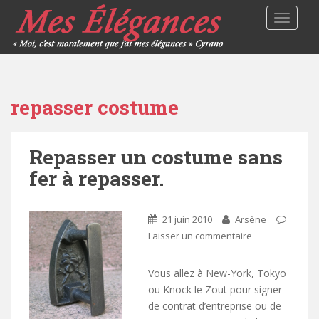
TOGGLE
repasser costume
Repasser un costume sans
fer à repasser.
21 juin 2010
Arsène
Laisser un commentaire
Vous allez à New-York, Tokyo
ou Knock le Zout pour signer
de contrat d’entreprise ou de