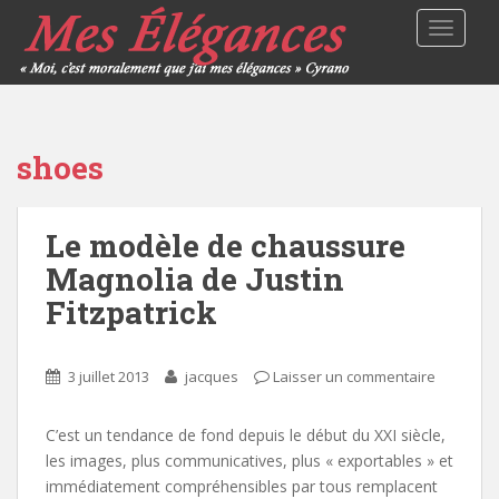
TOGGLE
shoes
Le modèle de chaussure
Magnolia de Justin
Fitzpatrick
3 juillet 2013
jacques
Laisser un commentaire
C’est un tendance de fond depuis le début du XXI siècle,
les images, plus communicatives, plus « exportables » et
immédiatement compréhensibles par tous remplacent