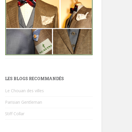
LES BLOGS RECOMMANDÉS
Le Chouan des villes
Parisian Gentleman
Stiff Collar