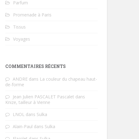
Parfum
Promenade à Paris
Tissus
Voyages
COMMENTAIRES RÉCENTS
ANDRE
dans
La couleur du chapeau haut-
de-forme
Jean Julien PASCALET Pascalet
dans
Knize, tailleur à Vienne
LNOL
dans
Sulka
Alain-Paul
dans
Sulka
Flajolet
dans
Sulka