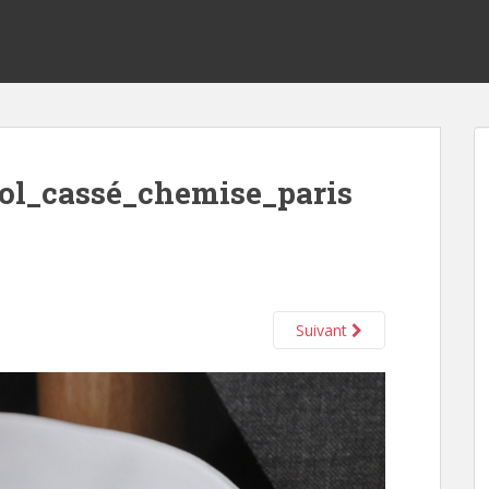
col_cassé_chemise_paris
Suivant