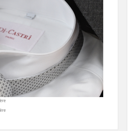
ière
ière