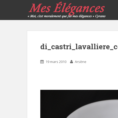
di_castri_lavalliere_
19 mars 2010
Arsène