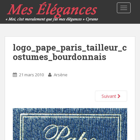
TOGGLE
logo_pape_paris_tailleur_c
ostumes_bourdonnais
21 mars 2010
Arsène
Suivant