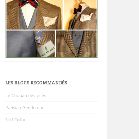
LES BLOGS RECOMMANDÉS
Le Chouan des villes
Parisian Gentleman
Stiff Collar