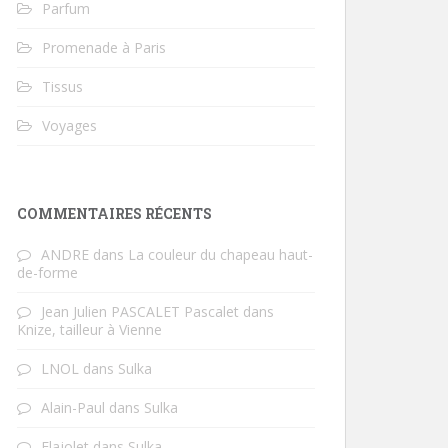
Parfum
Promenade à Paris
Tissus
Voyages
COMMENTAIRES RÉCENTS
ANDRE
dans
La couleur du chapeau haut-
de-forme
Jean Julien PASCALET Pascalet
dans
Knize, tailleur à Vienne
LNOL
dans
Sulka
Alain-Paul
dans
Sulka
Flajolet
dans
Sulka