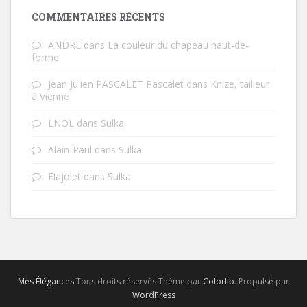
COMMENTAIRES RÉCENTS
ANDRE
dans
La couleur du chapeau haut-de-
forme
Jean Julien PASCALET Pascalet
dans
Knize, tailleur
à Vienne
LNOL
dans
Sulka
Alain-Paul
dans
Sulka
Flajolet
dans
Sulka
Mes Élégances
Tous droits réservés Thème par
Colorlib
. Propulsé par
WordPress