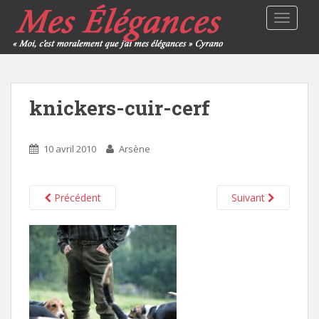
TOGGLE
knickers-cuir-cerf
10 avril 2010
Arsène
Précédent
Suivant