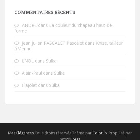
COMMENTAIRES RÉCENTS
ANDRE
dans
La couleur du chapeau haut-de-
forme
Jean Julien PASCALET Pascalet
dans
Knize, tailleur
à Vienne
LNOL
dans
Sulka
Alain-Paul
dans
Sulka
Flajolet
dans
Sulka
Mes Élégances
Tous droits réservés Thème par
Colorlib
. Propulsé par
WordPress