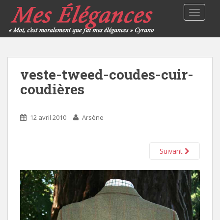
TOGGLE
veste-tweed-coudes-cuir-
coudières
12 avril 2010
Arsène
Suivant