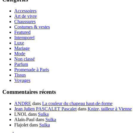
Accessoires
Art de vivre
Chaussures
Costumes & vestes
Featured
Intemporel
Luxe
Mariage
Mode
Non classé
Parfum
Promenade à Paris
Tissus
Voyages
Commentaires récents
ANDRE
dans
La couleur du chapeau haut-de-forme
Jean Julien PASCALET Pascalet
dans
Knize, tailleur à Vienne
LNOL
dans
Sulka
Alain-Paul
dans
Sulka
Flajolet
dans
Sulka