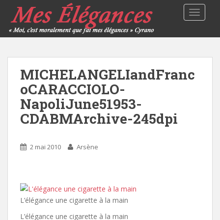
TOGGLE
MICHELANGELIandFranc
oCARACCIOLO-
NapoliJune51953-
CDABMArchive-245dpi
2 mai 2010
Arsène
L’élégance une cigarette à la main
L’élégance une cigarette à la main