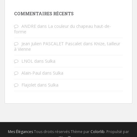
COMMENTAIRES RÉCENTS
ANDRE
dans
La couleur du chapeau haut-de-
forme
Jean Julien PASCALET Pascalet
dans
Knize, tailleur
à Vienne
LNOL
dans
Sulka
Alain-Paul
dans
Sulka
Flajolet
dans
Sulka
Mes Élégances
Tous droits réservés Thème par
Colorlib
. Propulsé par