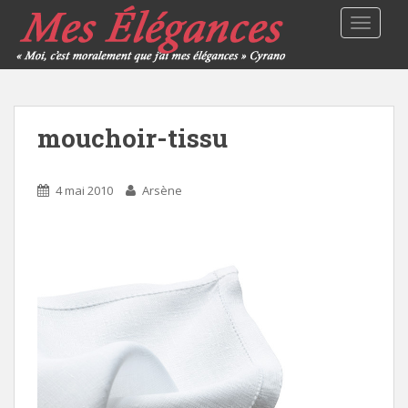
TOGGLE
mouchoir-tissu
4 mai 2010
Arsène