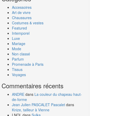
Accessoires
Art de vivre
Chaussures
Costumes & vestes
Featured
Intemporel
Luxe
Mariage
Mode
Non classé
Parfum
Promenade à Paris
Tissus
Voyages
Commentaires récents
ANDRE
dans
La couleur du chapeau haut-
de-forme
Jean Julien PASCALET Pascalet
dans
Knize, tailleur à Vienne
LNOL
dans
Sulka