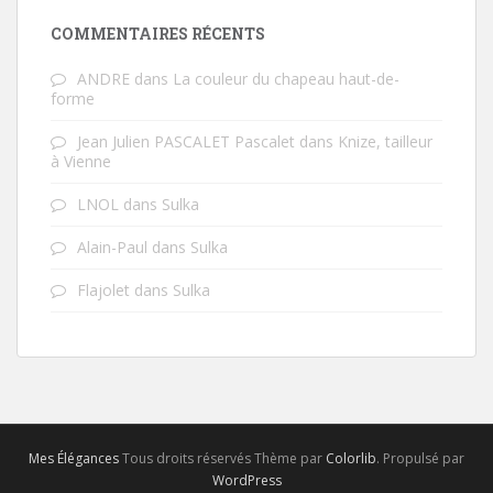
COMMENTAIRES RÉCENTS
ANDRE
dans
La couleur du chapeau haut-de-
forme
Jean Julien PASCALET Pascalet
dans
Knize, tailleur
à Vienne
LNOL
dans
Sulka
Alain-Paul
dans
Sulka
Flajolet
dans
Sulka
Mes Élégances
Tous droits réservés Thème par
Colorlib
. Propulsé par
WordPress