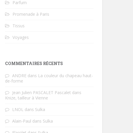
Parfum
Promenade à Paris
Tissus
Voyages
COMMENTAIRES RÉCENTS
ANDRE
dans
La couleur du chapeau haut-
de-forme
Jean Julien PASCALET Pascalet
dans
Knize, tailleur à Vienne
LNOL
dans
Sulka
Alain-Paul
dans
Sulka
Flajolet
dans
Sulka