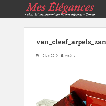
van_cleef_arpels_za
10 juin 2010
Arsène