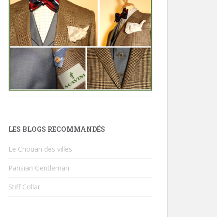
LES BLOGS RECOMMANDÉS
Le Chouan des villes
Parisian Gentleman
Stiff Collar