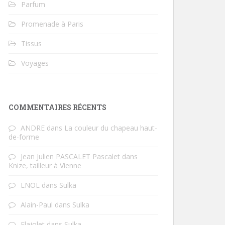
Parfum
Promenade à Paris
Tissus
Voyages
COMMENTAIRES RÉCENTS
ANDRE
dans
La couleur du chapeau haut-
de-forme
Jean Julien PASCALET Pascalet
dans
Knize, tailleur à Vienne
LNOL
dans
Sulka
Alain-Paul
dans
Sulka
Flajolet
dans
Sulka