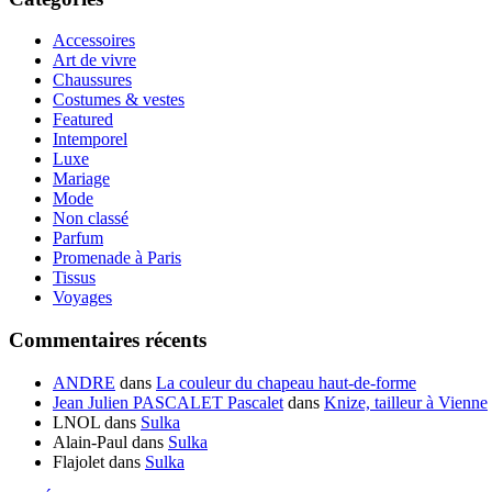
Accessoires
Art de vivre
Chaussures
Costumes & vestes
Featured
Intemporel
Luxe
Mariage
Mode
Non classé
Parfum
Promenade à Paris
Tissus
Voyages
Commentaires récents
ANDRE
dans
La couleur du chapeau haut-de-forme
Jean Julien PASCALET Pascalet
dans
Knize, tailleur à Vienne
LNOL
dans
Sulka
Alain-Paul
dans
Sulka
Flajolet
dans
Sulka