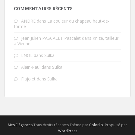
COMMENTAIRES RÉCENTS
ANDRE
dans
La couleur du chapeau haut-de-
forme
Jean Julien PASCALET Pascalet
dans
Knize, tailleur
à Vienne
LNOL
dans
Sulka
Alain-Paul
dans
Sulka
Flajolet
dans
Sulka
Mes Élégances
Tous droits réservés Thème par
Colorlib
. Propulsé par
WordPress