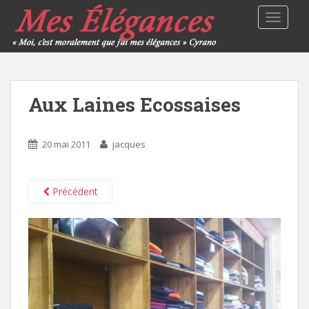
TOGGLE
Aux Laines Ecossaises
20 mai 2011
jacques
Précédent