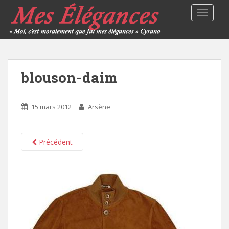
TOGGLE
blouson-daim
15 mars 2012
Arsène
Précédent