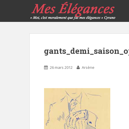
gants_demi_saison_o
26 mars 2012
Arsène