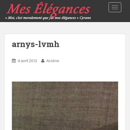
TOGGLE
arnys-lvmh
4 avril 2012
Arsène