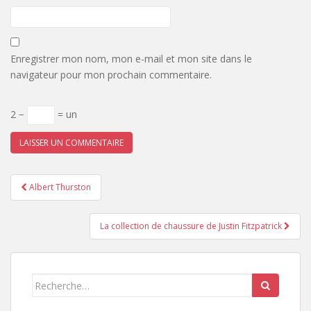
Enregistrer mon nom, mon e-mail et mon site dans le
navigateur pour mon prochain commentaire.
2 −
= un
Pagination
Albert Thurston
d'article
La collection de chaussure de Justin Fitzpatrick
Search
for: