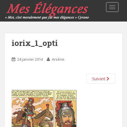
TOGGLE
iorix_1_opti
24 janvier 2014
Arsène
Suivant