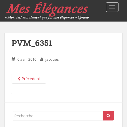
TOGGLE
PVM_6351
6 avril 2016
jacques
Précédent
Search
for: