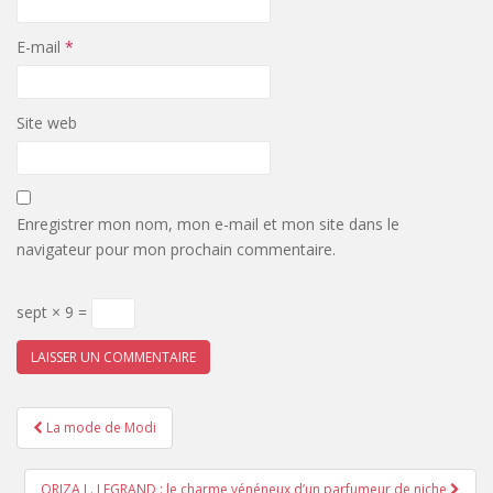
E-mail
*
Site web
Enregistrer mon nom, mon e-mail et mon site dans le
navigateur pour mon prochain commentaire.
sept × 9 =
Pagination
La mode de Modi
d'article
ORIZA L. LEGRAND : le charme vénéneux d’un parfumeur de niche