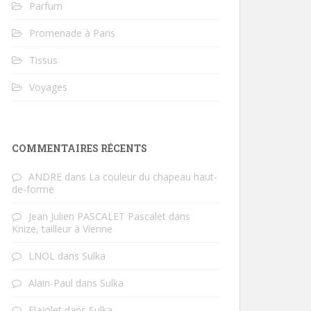
Parfum
Promenade à Paris
Tissus
Voyages
COMMENTAIRES RÉCENTS
ANDRE
dans
La couleur du chapeau haut-
de-forme
Jean Julien PASCALET Pascalet
dans
Knize, tailleur à Vienne
LNOL
dans
Sulka
Alain-Paul
dans
Sulka
Flajolet
dans
Sulka