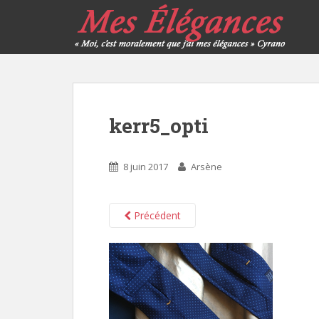
kerr5_opti
8 juin 2017
Arsène
Précédent