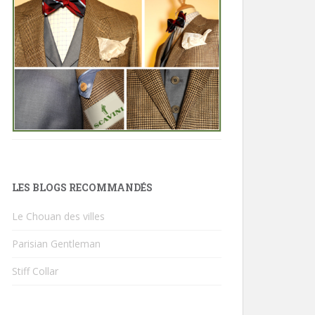
LES BLOGS RECOMMANDÉS
Le Chouan des villes
Parisian Gentleman
Stiff Collar