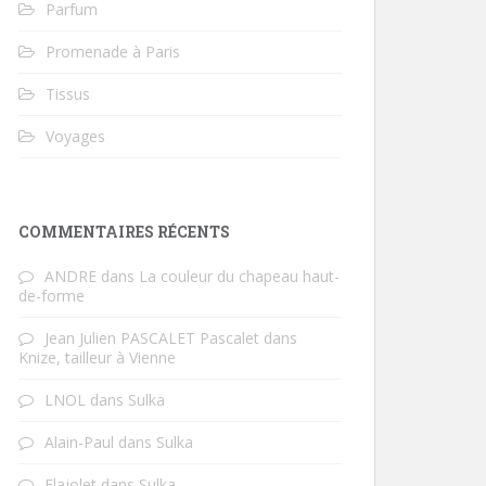
Parfum
Promenade à Paris
Tissus
Voyages
COMMENTAIRES RÉCENTS
ANDRE
dans
La couleur du chapeau haut-
de-forme
Jean Julien PASCALET Pascalet
dans
Knize, tailleur à Vienne
LNOL
dans
Sulka
Alain-Paul
dans
Sulka
Flajolet
dans
Sulka