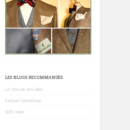
LES BLOGS RECOMMANDÉS
Le Chouan des villes
Parisian Gentleman
Stiff Collar