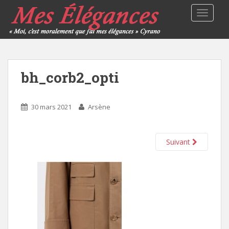
TOGGLE
bh_corb2_opti
30 mars 2021
Arsène
Suivant