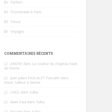
Parfum
Promenade à Paris
Tissus
Voyages
COMMENTAIRES RÉCENTS
ANDRE
dans
La couleur du chapeau haut-
de-forme
Jean Julien PASCALET Pascalet
dans
Knize, tailleur à Vienne
LNOL
dans
Sulka
Alain-Paul
dans
Sulka
Flajolet
dans
Sulka