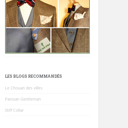
LES BLOGS RECOMMANDÉS
Le Chouan des villes
Parisian Gentleman
Stiff Collar