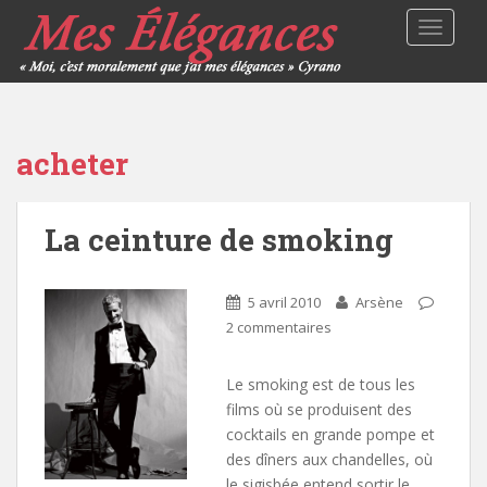
TOGGLE
acheter
La ceinture de smoking
5 avril 2010
Arsène
2 commentaires
Le smoking est de tous les
films où se produisent des
cocktails en grande pompe et
des dîners aux chandelles, où
le sigisbée entend sortir le