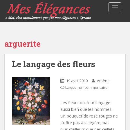
TOGGLE
arguerite
Le langage des fleurs
19 avril 2010
Arsène
Laisser un commentaire
Les fleurs ont leur langage
aussi bien que les hommes.
Un bouquet de rose rouges ne
s’offre pas à la légère, pas
plus d’ailleurs que des œillets