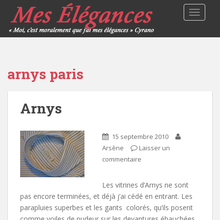
TOGGLE
arnys paris
Arnys
15 septembre 2010
Arsène
Laisser un
commentaire
Les vitrines d’Arnys ne sont
pas encore terminées, et déjà j’ai cédé en entrant. Les
parapluies superbes et les gants colorés, qu’ils posent
comme voiles de pudeur sur les devantures ébauchées